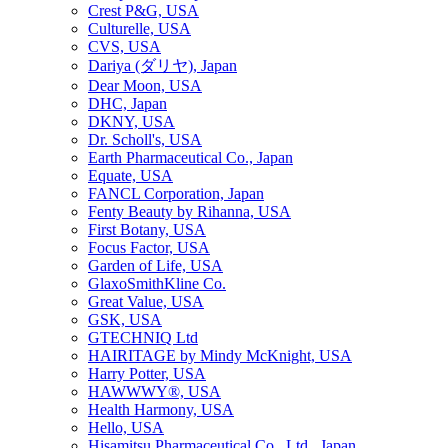
Crest P&G, USA
Culturelle, USA
CVS, USA
Dariya (ダリヤ), Japan
Dear Moon, USA
DHC, Japan
DKNY, USA
Dr. Scholl's, USA
Earth Pharmaceutical Co., Japan
Equate, USA
FANCL Corporation, Japan
Fenty Beauty by Rihanna, USA
First Botany, USA
Focus Factor, USA
Garden of Life, USA
GlaxoSmithKline Co.
Great Value, USA
GSK, USA
GTECHNIQ Ltd
HAIRITAGE by Mindy McKnight, USA
Harry Potter, USA
HAWWWY®, USA
Health Harmony, USA
Hello, USA
Hisamitsu Pharmaceutical Co., Ltd., Japan