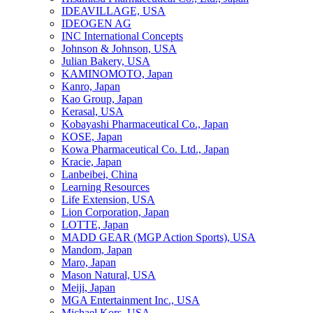
IDEAVILLAGE, USA
IDEOGEN AG
INC International Concepts
Johnson & Johnson, USA
Julian Bakery, USA
KAMINOMOTO, Japan
Kanro, Japan
Kao Group, Japan
Kerasal, USA
Kobayashi Pharmaceutical Co., Japan
KOSE, Japan
Kowa Pharmaceutical Co. Ltd., Japan
Kracie, Japan
Lanbeibei, China
Learning Resources
Life Extension, USA
Lion Corporation, Japan
LOTTE, Japan
MADD GEAR (MGP Action Sports), USA
Mandom, Japan
Maro, Japan
Mason Natural, USA
Meiji, Japan
MGA Entertainment Inc., USA
Michael Kors, USA