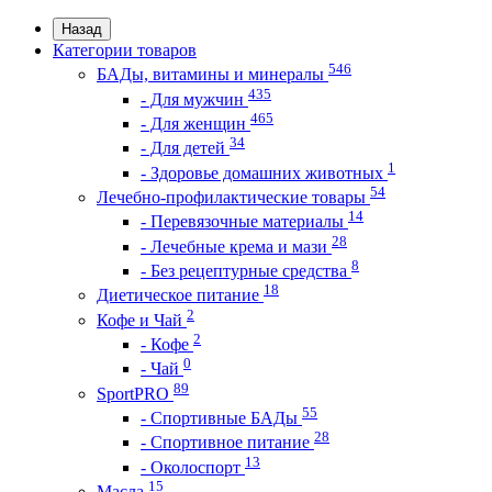
Назад
Категории товаров
546
БАДы, витамины и минералы
435
- Для мужчин
465
- Для женщин
34
- Для детей
1
- Здоровье домашних животных
54
Лечебно-профилактические товары
14
- Перевязочные материалы
28
- Лечебные крема и мази
8
- Без рецептурные средства
18
Диетическое питание
2
Кофе и Чай
2
- Кофе
0
- Чай
89
SportPRO
55
- Спортивные БАДы
28
- Спортивное питание
13
- Околоспорт
15
Масла