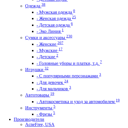
38
Одежда
0
- Мужская одежда
25
- Женская одежда
6
- Детская одежда
1
- Эко Линия
230
Сумки и аксессуары
207
- Женские
17
- Мужские
2
- Детские
7
- Головные уборы и платки, т.д.
32
Игрушки
3
- С популярными персонажами
24
- Для девочек
3
- Для мальчиков
19
Автотовары
19
- Автокосметика и уход за автомобилем
5
Инструменты
5
- Фрезы
Производители
AcneFree, USA