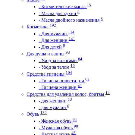
15
- Косметические масла
8
- Масла для кухни
8
- Масла двойного назначения
192
Косметика
114
- Для мужчин
141
- Для женщин
0
- Для детей
93
Для душа и ванны
84
- Уход за волосами
10
- Уход за телом
104
Средства гигиены
62
- Гигиена полости рта
41
- Гигиена женщин
14
Средства для удаления волос, бритвы
13
- для женщин
0
- для мужчин
132
Обувь
94
- Женская обувь
98
- Мужская обувь
46
- Детская обувь