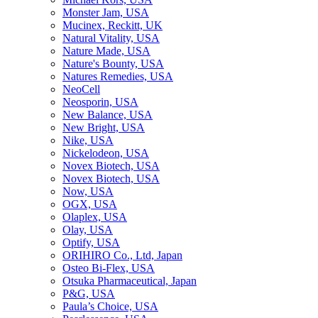
Monster Jam, USA
Mucinex, Reckitt, UK
Natural Vitality, USA
Nature Made, USA
Nature's Bounty, USA
Natures Remedies, USA
NeoCell
Neosporin, USA
New Balance, USA
New Bright, USA
Nike, USA
Niсkelodeon, USA
Novex Biotech, USA
Novex Biotech, USA
Now, USA
OGX, USA
Olaplex, USA
Olay, USA
Optify, USA
ORIHIRO Co., Ltd, Japan
Osteo Bi-Flex, USA
Otsuka Pharmaceutical, Japan
P&G, USA
Paula’s Choice, USA