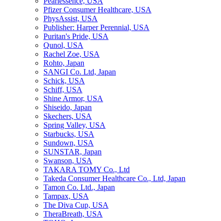
Pearlessence, USA
Pfizer Consumer Healthcare, USA
PhysAssist, USA
Publisher: Harper Perennial, USA
Puritan's Pride, USA
Qunol, USA
Rachel Zoe, USA
Rohto, Japan
SANGI Co. Ltd, Japan
Schick, USA
Schiff, USA
Shine Armor, USA
Shiseido, Japan
Skechers, USA
Spring Valley, USA
Starbucks, USA
Sundown, USA
SUNSTAR, Japan
Swanson, USA
TAKARA TOMY Co., Ltd
Takeda Consumer Healthcare Co., Ltd, Japan
Tamon Co. Ltd., Japan
Tampax, USA
The Diva Cup, USA
TheraBreath, USA