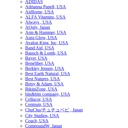
ADIDAS
Adrianna Papell, USA
AirBorne, USA
ALFA Vitamins, USA
Always , USA
AQuly, Japan
Arm & Hammer, USA
Aura Glow, USA
Avalon King, Inc, USA
Band Aid, USA
Bausch & Lomb, USA
Bayer, USA
Benefiber, USA
Berkley Jensen, USA
Best Earth Natural, USA
Best Natures, USA
Betsy & Adam, USA
BikiniZone, USA
bits&bits company, USA
Cellucor, USA
Centrum, USA
ChuChu/チュチュベビ , Japan
City Studios, USA
Coach, USA
CompoundW, Japan